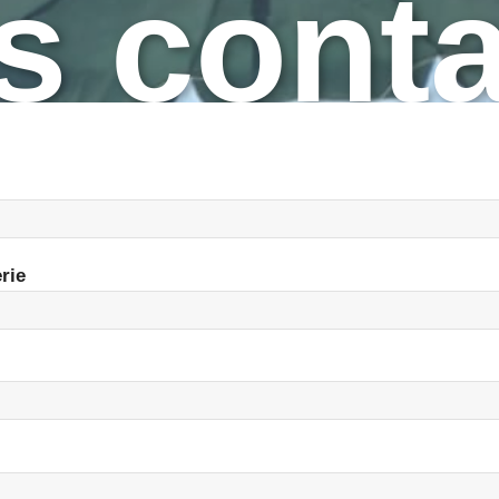
s conta
rie